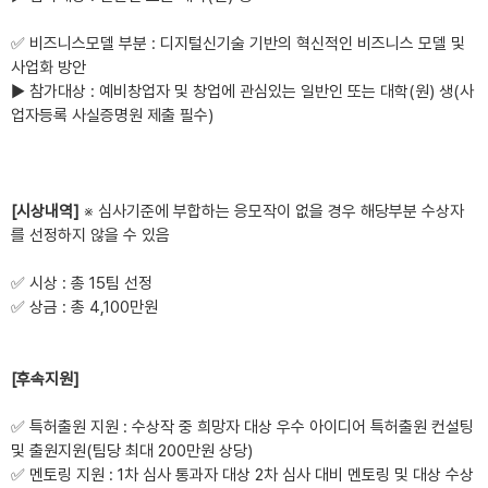
✅
비즈니스모델 부분
:
디지털신기술 기반의 혁신적인 비즈니스 모델 및
사업화 방안
▶
참가대상
:
예비창업자 및 창업에 관심있는 일반인 또는 대학
(
원
)
생
(
사
업자등록 사실증명원 제출 필수
)
[
시상내역
]
※
심사기준에 부합하는 응모작이 없을 경우 해당부분 수상자
를 선정하지 않을 수 있음
✅
시상
:
총
15
팀 선정
✅
상금
:
총
4,100
만원
[
후속지원
]
✅
특허출원 지원
:
수상작 중 희망자 대상 우수 아이디어 특허출원 컨설팅
및 출원지원
(
팀당 최대
200
만원 상당
)
✅
멘토링 지원
: 1
차 심사 통과자 대상
2
차 심사 대비 멘토링 및 대상 수상