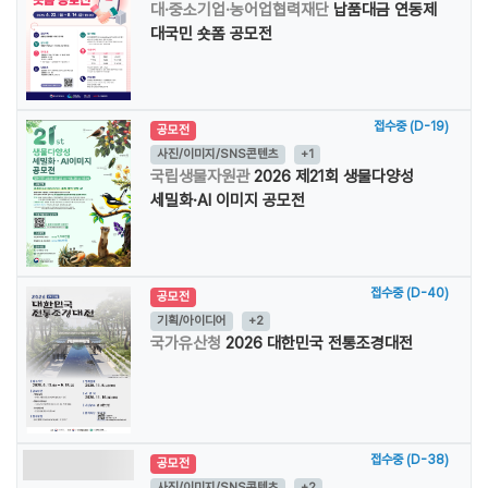
대·중소기업·농어업협력재단
납품대금 연동제
대국민 숏폼 공모전
접수중 (D-19)
공모전
사진/이미지/SNS콘텐츠
+1
국립생물자원관
2026 제21회 생물다양성
세밀화·AI 이미지 공모전
접수중 (D-40)
공모전
기획/아이디어
+2
국가유산청
2026 대한민국 전통조경대전
접수중 (D-38)
공모전
사진/이미지/SNS콘텐츠
+2