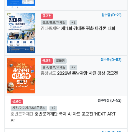
접수중 (D-21)
공모전
광고/홍보/마케팅
+2
김대중재단
제11회 김대중 평화 마라톤 대회
접수중 (D-52)
공모전
끌올됨
광고/홍보/마케팅
+2
충청남도
2026년 충남관광 사진·영상 공모전
접수예정 (D-52)
공모전
사진/이미지/SNS콘텐츠
+2
호반문화재단
호반문화재단 국제 AI 아트 공모전 'NEXT ART
AI'