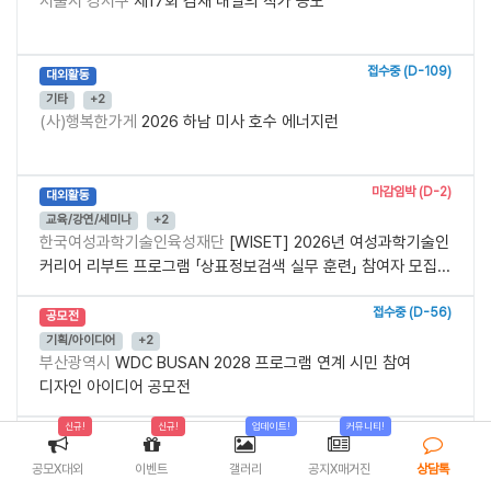
서울시 강서구
제17회 겸재 내일의 작가 공모
접수중 (D-109)
대외활동
기타
+2
(사)행복한가게
2026 하남 미사 호수 에너지런
마감임박 (D-2)
대외활동
교육/강연/세미나
+2
한국여성과학기술인육성재단
[WISET] 2026년 여성과학기술인
커리어 리부트 프로그램 「상표정보검색 실무 훈련」 참여자 모집...
접수중 (D-56)
공모전
기획/아이디어
+2
부산광역시
WDC BUSAN 2028 프로그램 연계 시민 참여
디자인 아이디어 공모전
신규!
신규!
업데이트!
커뮤니티!
접수중 (D-105)
대외활동
기타
+2
공모X대외
이벤트
갤러리
공지X매거진
상담톡
안중근평화재단청년아카데미
제14회 안중근 평화 마라톤