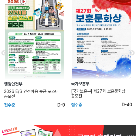
국가보훈부
김제시
[국가보훈부] 제27회 보훈문화상
제31회 지평선 전국 청소년가요제
공모전
접수중
D-40
접수중
D-38