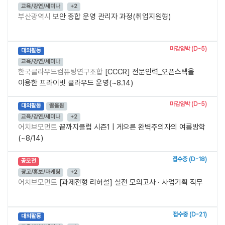
교육/강연/세미나
+2
부산광역시
보안 종합 운영 관리자 과정(취업지원형)
마감임박 (D-5)
대외활동
교육/강연/세미나
한국클라우드컴퓨팅연구조합
[CCCR] 전문인력_오픈스택을
이용한 프라이빗 클라우드 운영(~8.14)
마감임박 (D-5)
대외활동
끌올됨
교육/강연/세미나
+2
어치브모먼트
끝까지클럽 시즌1 | 게으른 완벽주의자의 여름방학
(~8/14)
접수중 (D-18)
공모전
광고/홍보/마케팅
+2
어치브모먼트
[과제전형 리허설] 실전 모의고사 · 사업기획 직무
접수중 (D-21)
대외활동