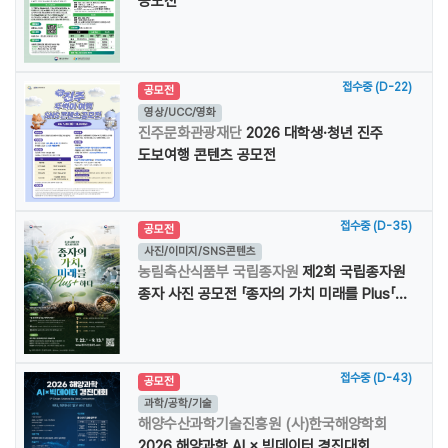
공모전
접수중 (D-22)
공모전
영상/UCC/영화
진주문화관광재단
2026 대학생·청년 진주
도보여행 콘텐츠 공모전
접수중 (D-35)
공모전
사진/이미지/SNS콘텐츠
농림축산식품부 국립종자원
제2회 국립종자원
종자 사진 공모전 「종자의 가치 미래를 Plus「...
접수중 (D-43)
공모전
과학/공학/기술
해양수산과학기술진흥원 (사)한국해양학회
2026 해양과학 AI × 빅데이터 경진대회