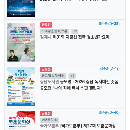
접수중 (D-38)
공모전
모의경연/발표/토론
+1
김제시
제31회 지평선 전국 청소년가요제
접수중 (D-12)
공모전
광고/홍보/마케팅
+2
충남도서관
공모명 : 2026 충남 독서대전 숏폼
공모전 "나의 최애 독서 스팟 챌린지"
접수중 (D-40)
공모전
이벤트/기타
국가보훈부
[국가보훈부] 제27회 보훈문화상