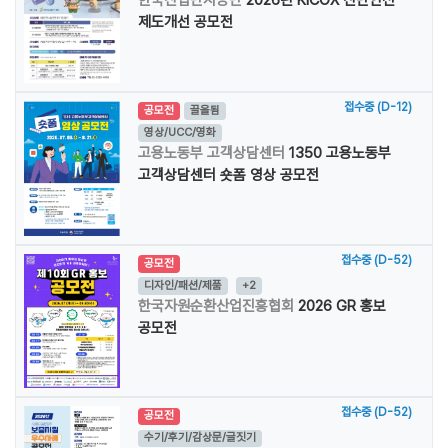
한국산업단지공단
2026년 KICOX 산단안전
제도개선 공모전
접수중 (D-12)
공모전
끌올됨
영상/UCC/영화
고용노동부 고객상담센터
1350 고용노동부
고객상담센터 숏폼 영상 공모전
접수중 (D-52)
공모전
디자인/패션/제품
+2
한국자원순환산업진흥협회
2026 GR 홍보
공모전
접수중 (D-52)
공모전
수기/후기/감상문/글짓기