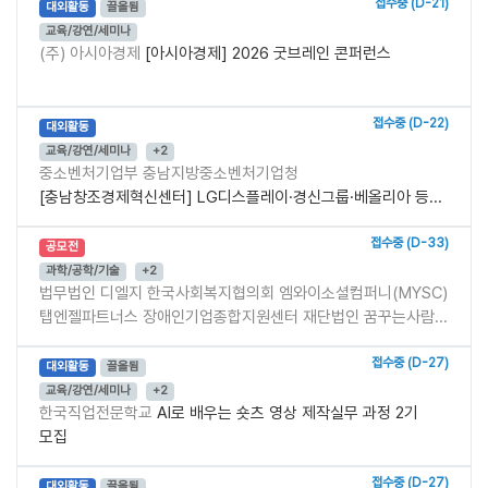
접수중 (D-21)
대외활동
끌올됨
교육/강연/세미나
(주) 아시아경제
[아시아경제] 2026 굿브레인 콘퍼런스
접수중 (D-22)
대외활동
교육/강연/세미나
+2
중소벤처기업부 충남지방중소벤처기업청
[충남창조경제혁신센터] LG디스플레이·경신그룹·베올리아 등...
접수중 (D-33)
공모전
과학/공학/기술
+2
법무법인 디엘지 한국사회복지협의회 엠와이소셜컴퍼니(MYSC)
탭엔젤파트너스 장애인기업종합지원센터 재단법인 꿈꾸는사람...
접수중 (D-27)
대외활동
끌올됨
교육/강연/세미나
+2
한국직업전문학교
AI로 배우는 숏츠 영상 제작실무 과정 2기
모집
접수중 (D-27)
대외활동
끌올됨