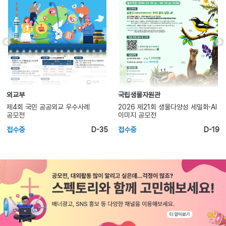
국립생물자원관
일제강제동원피해자지원재단
2026 제21회 생물다양성 세밀화·AI
2026년 일제 강제동원 역사를
이미지 공모전
기억하기 위한 글짓기 대회
접수중
D-19
마감임박
D-1