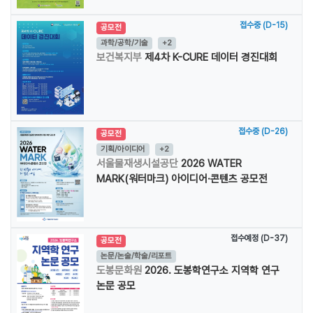
접수중 (D-15)
공모전
과학/공학/기술
+2
보건복지부
제4차 K-CURE 데이터 경진대회
접수중 (D-26)
공모전
기획/아이디어
+2
서울물재생시설공단
2026 WATER
MARK(워터마크) 아이디어·콘텐츠 공모전
접수예정 (D-37)
공모전
논문/논술/학술/리포트
도봉문화원
2026. 도봉학연구소 지역학 연구
논문 공모