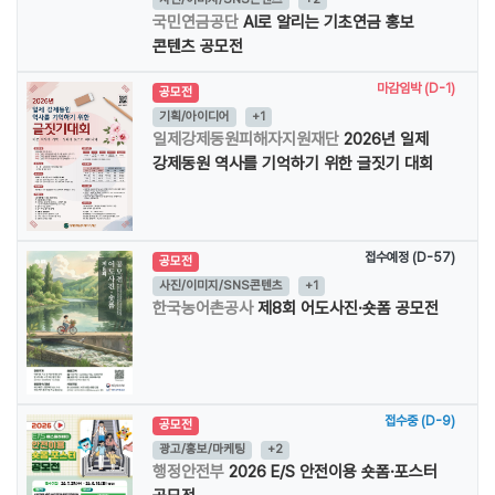
국민연금공단
AI로 알리는 기초연금 홍보
콘텐츠 공모전
마감임박 (D-1)
공모전
기획/아이디어
+1
일제강제동원피해자지원재단
2026년 일제
강제동원 역사를 기억하기 위한 글짓기 대회
접수예정 (D-57)
공모전
사진/이미지/SNS콘텐츠
+1
한국농어촌공사
제8회 어도사진·숏폼 공모전
접수중 (D-9)
공모전
광고/홍보/마케팅
+2
행정안전부
2026 E/S 안전이용 숏폼·포스터