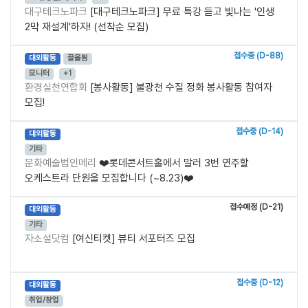
대구테크노파크
[대구테크노파크] 무료 특강 듣고 빛나는 '인생
2막 재설계'하자! (선착순 모집)
접수중 (D-88)
대외활동
끌올됨
모니터
+1
환경실천연합회
[봉사활동] 불광천 수질 정화 봉사활동 참여자
모집!
접수중 (D-14)
대외활동
기타
문화예술법인메리
❤️롯데콘서트홀에서 말러 3번 연주할
오케스트라 단원을 모집합니다 (~8.23)❤️
접수예정 (D-21)
대외활동
기타
자소설닷컴
[여신티켓] 뷰티 서포터즈 모집
접수중 (D-12)
대외활동
취업/창업