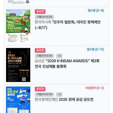
접수중 (D-8)
공모전
기획/아이디어
한국마사회
「모두의 말문화」 대국민 정책제안
(~8/17)
접수중 (D-12)
공모전
기획/아이디어
+2
금산군
“2026 K-INSAM AWARDS” 제3회
전국 인삼제품 품평회
마감임박 (D-2)
공모전
기획/아이디어
+2
한국장애인재단
2026 장애 공감 공모전