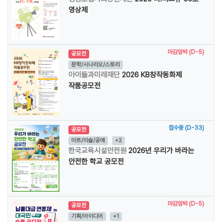
영상제
마감임박 (D-5)
공모전
문학/시나리오/스토리
아이들과미래재단
2026 KB창작동화제
작품공모전
접수중 (D-33)
공모전
아트/미술/공예
+2
한국교육시설안전원
2026년 우리가 바라는
안전한 학교 공모전
마감임박 (D-5)
공모전
기획/아이디어
+1