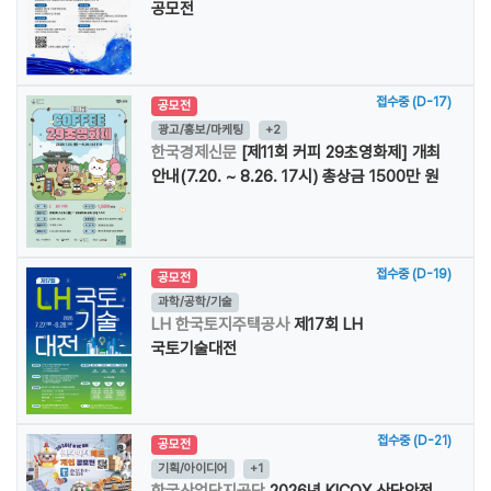
공모전
접수중 (D-17)
공모전
광고/홍보/마케팅
+2
한국경제신문
[제11회 커피 29초영화제] 개최
안내(7.20. ~ 8.26. 17시) 총상금 1500만 원
접수중 (D-19)
공모전
과학/공학/기술
LH 한국토지주택공사
제17회 LH
국토기술대전
접수중 (D-21)
공모전
기획/아이디어
+1