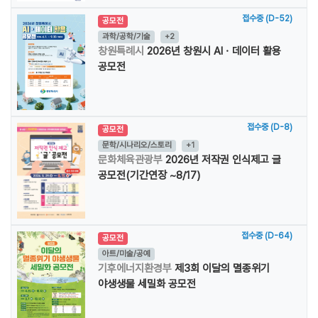
접수중 (D-52)
공모전
과학/공학/기술
+2
창원특례시
2026년 창원시 AIㆍ데이터 활용
공모전
접수중 (D-8)
공모전
문학/시나리오/스토리
+1
문화체육관광부
2026년 저작권 인식제고 글
공모전(기간연장 ~8/17)
접수중 (D-64)
공모전
아트/미술/공예
기후에너지환경부
제3회 이달의 멸종위기
야생생물 세밀화 공모전