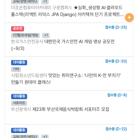
교육/강연/세미나
+1
더조은컴퓨터아카데미 구로캠퍼스
★심화_생성형 AI·클라우드
풀스택(리액트 리덕스 JPA Django) 아키텍처 단기 프로젝트...
접수중 (D-25)
공모전
IT/웹/모바일/게임
+1
한국가스안전공사
대한민국 가스안전 AI 게임·영상 공모전
(~9/3)
접수중 (D-20)
대외활동
기타
시립청소년드림센터
맛있는 취미연구소: '나만의 K-전 부치기'
만들기 원데이 클래스!
접수중 (D-9)
대외활동
서포터즈
부산광역시
제23회 부산국제음식박람회 서포터즈 모집
접수중 (D-22)
대외활동
교육/강연/세미나
+1