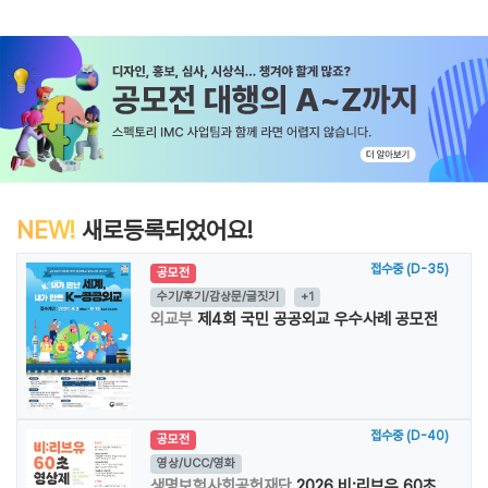
NEW!
새로등록되었어요!
접수중 (D-35)
공모전
수기/후기/감상문/글짓기
+1
외교부
제4회 국민 공공외교 우수사례 공모전
접수중 (D-40)
공모전
영상/UCC/영화
생명보험사회공헌재단
2026 비:리브유 60초