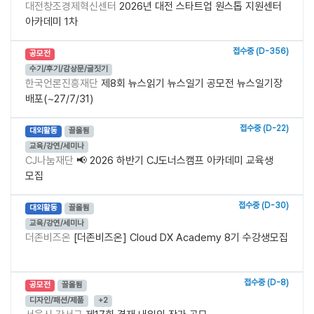
대전창조경제혁신센터
2026년 대전 스타트업 원스톱 지원센터
아카데미 1차
접수중 (D-356)
공모전
수기/후기/감상문/글짓기
한국언론진흥재단
제8회 뉴스읽기 뉴스일기 공모전 뉴스일기장
배포(~27/7/31)
접수중 (D-22)
대외활동
끌올됨
교육/강연/세미나
CJ나눔재단
📢 2026 하반기 CJ도너스캠프 아카데미 교육생
모집
접수중 (D-30)
대외활동
끌올됨
교육/강연/세미나
더존비즈온
[더존비즈온] Cloud DX Academy 8기 수강생모집
접수중 (D-8)
공모전
끌올됨
디자인/패션/제품
+2