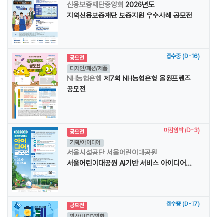
신용보증재단중앙회
2026년도
지역신용보증재단 보증지원 우수사례 공모전
접수중 (D-16)
공모전
디자인/패션/제품
NH농협은행
제7회 NH농협은행 올원프렌즈
공모전
마감임박 (D-3)
공모전
기획/아이디어
서울시설공단 서울어린이대공원
서울어린이대공원 AI기반 서비스 아이디어...
접수중 (D-17)
공모전
영상/UCC/영화