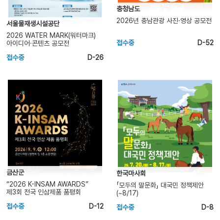
충청남도
2026년 충남관광 사진·영상 공모전
서울물재생시설공단
2026 WATER MARK(워터마크)
접수중
D-52
아이디어·콘텐츠 공모전
접수중
D-26
금산군
한국마사회
“2026 K-INSAM AWARDS”
「모두의 말문화」 대국민 정책제안
제3회 전국 인삼제품 품평회
(~8/17)
접수중
D-12
접수중
D-8