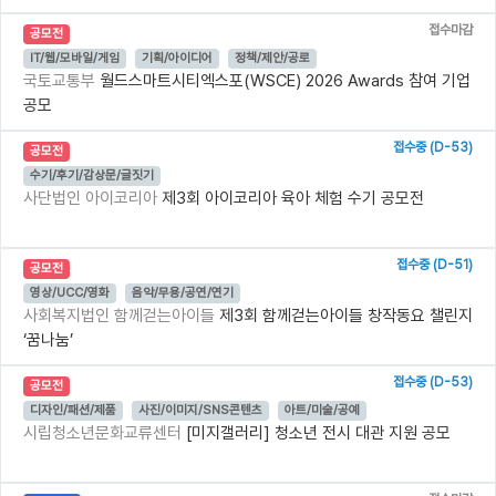
접수마감
공모전
IT/웹/모바일/게임
기획/아이디어
정책/제안/공로
국토교통부
월드스마트시티엑스포(WSCE) 2026 Awards 참여 기업
공모
접수중 (D-53)
공모전
수기/후기/감상문/글짓기
사단법인 아이코리아
제3회 아이코리아 육아 체험 수기 공모전
접수중 (D-51)
공모전
영상/UCC/영화
음악/무용/공연/연기
사회복지법인 함께걷는아이들
제3회 함께걷는아이들 창작동요 챌린지
‘꿈나눔’
접수중 (D-53)
공모전
디자인/패션/제품
사진/이미지/SNS콘텐츠
아트/미술/공예
시립청소년문화교류센터
[미지갤러리] 청소년 전시 대관 지원 공모