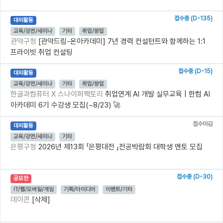
접수중 (D-135)
대외활동
교육/강연/세미나
기타
취업/창업
관악구청
[관악드림-온아카데미] 7년 경력 컨설턴트와 함께하는 1:1
프라이빗 취업 컨설팅
접수중 (D-15)
대외활동
교육/강연/세미나
기타
취업/창업
한글과컴퓨터 X 스나이퍼팩토리
취업연계 AI 개발 실무교육 | 한컴 AI
아카데미 6기 수강생 모집(~8/23) 🚀
접수마감
대외활동
교육/강연/세미나
기타
은평구청
2026년 제13회 「은평대전 」전공박람회 대학생 멘토 모집
접수중 (D-30)
공모전
IT/웹/모바일/게임
기획/아이디어
이벤트/기타
데이콘
[삭제]