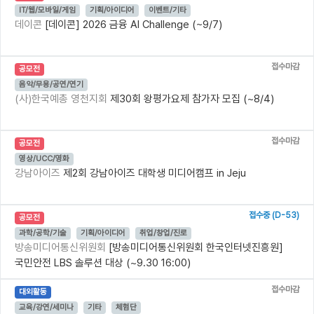
IT/웹/모바일/게임
기획/아이디어
이벤트/기타
데이콘
[데이콘] 2026 금융 AI Challenge (~9/7)
접수마감
공모전
음악/무용/공연/연기
(사)한국예총 영천지회
제30회 왕평가요제 참가자 모집 (~8/4)
접수마감
공모전
영상/UCC/영화
강남아이즈
제2회 강남아이즈 대학생 미디어캠프 in Jeju
접수중 (D-53)
공모전
과학/공학/기술
기획/아이디어
취업/창업/진로
방송미디어통신위원회
[방송미디어통신위원회 한국인터넷진흥원]
국민안전 LBS 솔루션 대상 (~9.30 16:00)
접수마감
대외활동
교육/강연/세미나
기타
체험단