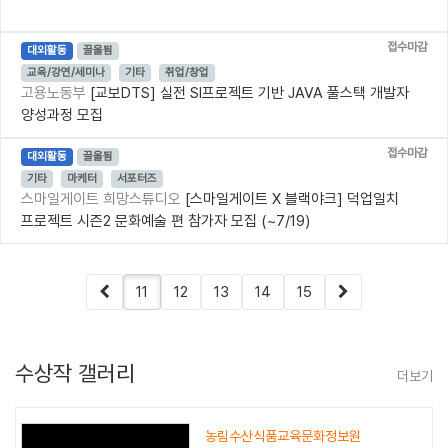
접수마감
대외활동
끌올됨
교육/강연/세미나
기타
취업/창업
고용노동부
[교보DTS] 실전 SI프로젝트 기반 JAVA 풀스택 개발자
양성과정 모집
접수마감
대외활동
끌올됨
기타
마케터
서포터즈
스마일게이트 희망스튜디오
[스마일게이트 X 블랙야크] 덕업일치
프로젝트 시즌2 문화예술 편 참가자 모집 (~7/19)
11
12
13
14
15
수상작 갤러리
더보기
농림수산식품교육문화정보원