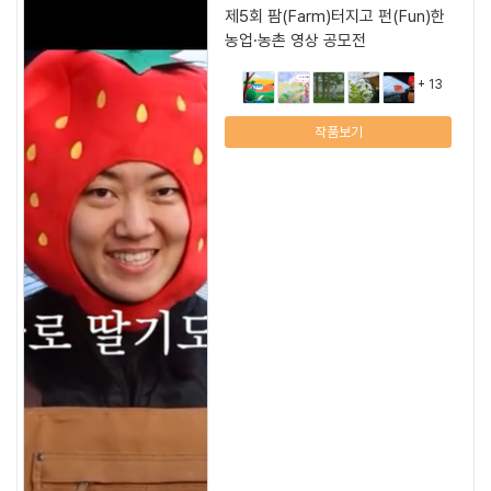
제5회 팜(Farm)터지고 펀(Fun)한
농업·농촌 영상 공모전
+ 13
작품보기