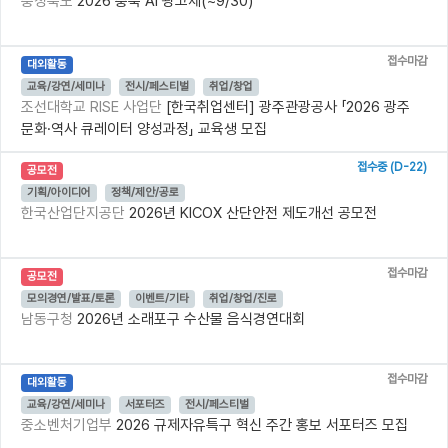
충청북도
2026 충북 AI 광고제(~9/30)
접수마감
대외활동
교육/강연/세미나
전시/페스티벌
취업/창업
조선대학교 RISE 사업단
[한국취업센터] 광주관광공사 「2026 광주
문화·역사 큐레이터 양성과정」 교육생 모집
접수중 (D-22)
공모전
기획/아이디어
정책/제안/공로
한국산업단지공단
2026년 KICOX 산단안전 제도개선 공모전
접수마감
공모전
모의경연/발표/토론
이벤트/기타
취업/창업/진로
남동구청
2026년 소래포구 수산물 음식경연대회
접수마감
대외활동
교육/강연/세미나
서포터즈
전시/페스티벌
중소벤처기업부
2026 규제자유특구 혁신 주간 홍보 서포터즈 모집