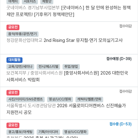
마케터
서포터즈
체험단
굿네이버스 경기남부사업본부
[굿네이버스] 한 달 만에 완성하는 정책
제안 프로젝트! [기후위기 정책제안단]
접수마감
공모전
음악/무용/공연/연기
청강문화산업대학교
2nd Rising Star 뮤지컬·연기 모의실기고사
접수예정 (D-39)
대외활동
교육/강연/세미나
전시/페스티벌
취업/창업
보건복지부 / 중앙사회서비스원
[중앙사회서비스원] 2026 대한민국
사회서비스 박람회
접수마감
공모전
사진/이미지/SNS콘텐츠
영상/UCC/영화
캐릭터/웹툰/만화
서울특별시 도시경관담당관
2026 서울로미디어캔버스 신진예술가
지원전시 공모
접수중 (D-53)
공모전
광고/홍보/마케팅
기획/아이디어
영상/UCC/영화