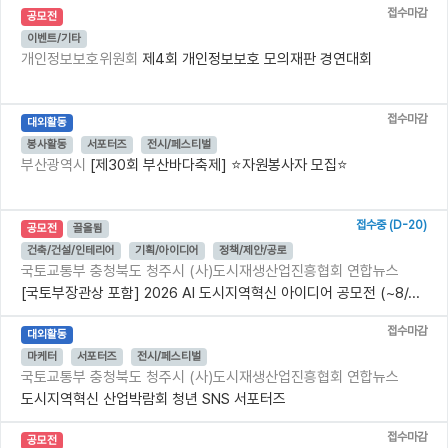
접수마감
공모전
이벤트/기타
개인정보보호위원회
제4회 개인정보보호 모의재판 경연대회
접수마감
대외활동
봉사활동
서포터즈
전시/페스티벌
부산광역시
[제30회 부산바다축제] ⭐자원봉사자 모집⭐
접수중 (D-20)
공모전
끌올됨
건축/건설/인테리어
기획/아이디어
정책/제안/공로
국토교통부 충청북도 청주시 (사)도시재생산업진흥협회 연합뉴스
[국토부장관상 포함] 2026 AI 도시지역혁신 아이디어 공모전 (~8/...
접수마감
대외활동
마케터
서포터즈
전시/페스티벌
국토교통부 충청북도 청주시 (사)도시재생산업진흥협회 연합뉴스
도시지역혁신 산업박람회 청년 SNS 서포터즈
접수마감
공모전