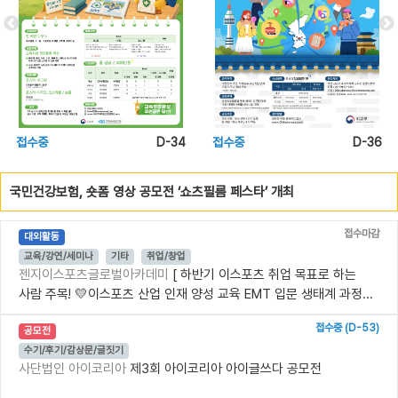
접수중
D-34
접수중
D-36
국민건강보험, 숏폼 영상 공모전 ‘쇼츠필름 페스타’ 개최
접수마감
대외활동
교육/강연/세미나
기타
취업/창업
젠지이스포츠글로벌아카데미
[ 하반기 이스포츠 취업 목표로 하는
사람 주목! 💛이스포츠 산업 인재 양성 교육 EMT 입문 생태계 과정...
접수중 (D-53)
공모전
수기/후기/감상문/글짓기
사단법인 아이코리아
제3회 아이코리아 아이글쓰다 공모전