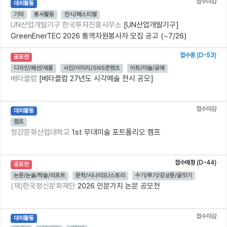
접수마감
대외활동
기타
봉사활동
전시/페스티벌
UN산업개발기구 한국투자진흥사무소
[UN산업개발기구]
GreenEnerTEC 2026 통역자원봉사자 모집 공고 (~7/26)
접수중 (D-53)
공모전
디자인/패션/제품
사진/이미지/SNS콘텐츠
아트/미술/공예
베타클럽
[베타클럽 27년도 시각예술 전시 공모]
접수마감
대외활동
캠프
청강문화산업대학교
1st 무대미술 포트폴리오 캠프
접수예정 (D-44)
공모전
논문/논술/학술/리포트
문학/시나리오/스토리
수기/후기/감상문/글짓기
(재)한국정신문화재단
2026 인문가치 논문 공모전
접수마감
대외활동