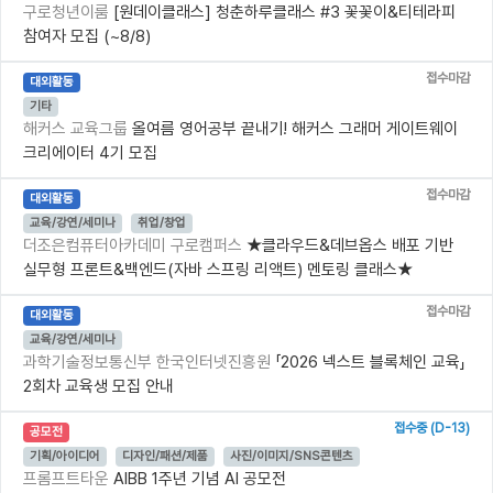
구로청년이룸
[원데이클래스] 청춘하루클래스 #3 꽃꽃이&티테라피
참여자 모집 (~8/8)
접수마감
대외활동
기타
해커스 교육그룹
올여름 영어공부 끝내기! 해커스 그래머 게이트웨이
크리에이터 4기 모집
접수마감
대외활동
교육/강연/세미나
취업/창업
더조은컴퓨터아카데미 구로캠퍼스
★클라우드&데브옵스 배포 기반
실무형 프론트&백엔드(자바 스프링 리액트) 멘토링 클래스★
접수마감
대외활동
교육/강연/세미나
과학기술정보통신부 한국인터넷진흥원
「2026 넥스트 블록체인 교육」
2회차 교육생 모집 안내
접수중 (D-13)
공모전
기획/아이디어
디자인/패션/제품
사진/이미지/SNS콘텐츠
프롬프트타운
AIBB 1주년 기념 AI 공모전