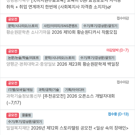
성평등가족부
[국비지원무료교육] 교육비 0원! 요양보호사 자격증
취득 + 취업 연계까지 한번에 (사회복지사 자격증 소지자)🌿
접수마감
공모전
문학/시나리오/스토리
사진/이미지/SNS콘텐츠
수기/후기/감상문/글짓기
황순원문학촌 소나기마을
2026 제10회 황순원디카시 작품모집
마감임박 (D-7)
공모전
논문/논술/학술/리포트
문학/시나리오/스토리
수기/후기/감상문/글짓기
양평군·경희대학교·중앙일보
2026 제23회 황순원문학제 백일장
접수마감
공모전
IT/웹/모바일/게임
과학/공학/기술
기획/아이디어
과학기술정보통신부
[추천공모전] 2026 오픈소스 개발자대회
(~7/17)
접수중 (D-13)
공모전
끌올됨
수기/후기/감상문/글짓기
밀알복지재단
2026년 제12회 스토리텔링 공모전 <일상 속의 장애인>