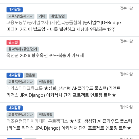
접수마감
대외활동
교육/강연/세미나
기타
취업/창업
고용노동부/동아일보사 (사)한국능률협회
[동아일보]D-Bridge
미디어 커리어 빌드업 - 나를 발견하고 세상과 연결되는 12주
접수마감
공모전
음악/무용/공연/연기
옥천군
2026 향수옥천 포도·복숭아 가요제
접수마감
대외활동
끌올됨
교육/강연/세미나
취업/창업
메가스터디교육그룹
★심화_생성형 AI·클라우드 풀스택(리액트
리덕스 JPA Django) 아키텍처 단기 프로젝트 멘토링 트랙★
접수마감
대외활동
교육/강연/세미나
취업/창업
더조은컴퓨터아카데미 구로캠퍼스
★심화_생성형 AI·클라우드 풀스택
(리액트 리덕스 JPA Django) 아키텍처 단기 프로젝트 멘토링 트랙★