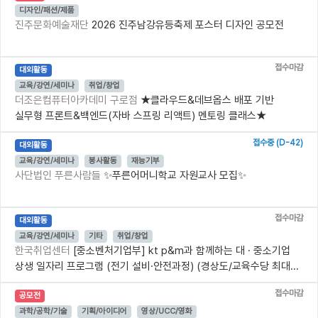
디자인/패션/제품
진주문화예술재단
2026 진주남강유등축제 포스터 디자인 공모전
접수마감
대외활동
교육/강연/세미나
취업/창업
더조은컴퓨터아카데미 구로점
★클라우드&데브옵스 배포 기반
실무형 프론트&백엔드(자바 스프링 리액트) 멘토링 클래스★
접수중 (D-42)
대외활동
교육/강연/세미나
봉사활동
재능기부
사단법인 푸른사람들
✨푸른어머니학교 자원교사 모집✨
접수마감
대외활동
교육/강연/세미나
기타
취업/창업
한국취업센터
[중소벤처기업부] kt p&m과 함께하는 대 · 중소기업
상생 일자리 프로그램 (전기 설비·안전과정) (경상도/교육수당 최대...
접수마감
공모전
과학/공학/기술
기획/아이디어
영상/UCC/영화