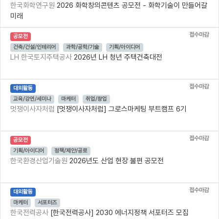
한국화학연구원
2026 화학창의콘텐츠 공모전 - 화학기술이 만들어갈
미래
접수마감
공모전
건축/건설/인테리어
과학/공학/기술
기획/아이디어
LH 한국토지주택공사
2026년 LH 청년 주택건축대전
접수마감
대외활동
교육/강연/세미나
마케터
취업/창업
멋쟁이사자처럼
[멋쟁이사자처럼] 그로스마케팅 부트캠프 6기
접수마감
공모전
기획/아이디어
정책/제안/공로
한국환경산업기술원
2026년도 산업 현장 불편 공모전
접수마감
대외활동
마케터
서포터즈
한국전력공사
[한국전력공사] 2030 에너지정책 서포터즈 모집