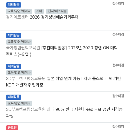
접수마감
대외활동
교육/강연/세미나
기타
전시/페스티벌
경기아트센터
2026 경기청년예술기회무대
접수마감
대외활동
교육/강연/세미나
국가청렴권익교육원
[추천대외활동] 2026년 2030 청렴 ON 대학
캠퍼스(~6/21)
접수마감
대외활동
교육/강연/세미나
SD부트캠프평생교육원
일본 취업 연계 가능 l 자바 풀스택 + AI 기반
KDT 개발자 취업과정
접수마감
대외활동
교육/강연/세미나
SD부트캠프평생교육원
최대 90% 환급 지원ㅣRed Hat 공인 자격증
과정
접수마감
공모전