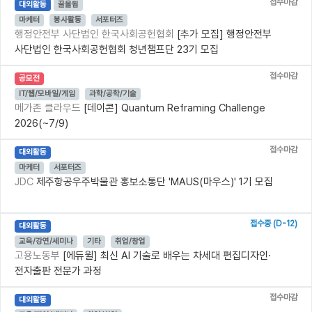
접수마감
대외활동
끌올됨
마케터
봉사활동
서포터즈
행정안전부 사단법인 한국사회공헌협회
[추가 모집] 행정안전부
사단법인 한국사회공헌협회 청년챔프단 23기 모집
접수마감
공모전
IT/웹/모바일/게임
과학/공학/기술
메가존 클라우드
[데이콘] Quantum Reframing Challenge
2026(~7/9)
접수마감
대외활동
마케터
서포터즈
JDC
제주항공우주박물관 홍보소통단 'MAUS(마우스)' 1기 모집
접수중 (D-12)
대외활동
교육/강연/세미나
기타
취업/창업
고용노동부
[에듀윌] 최신 AI 기술로 배우는 차세대 편집디자인·
전자출판 전문가 과정
접수마감
대외활동