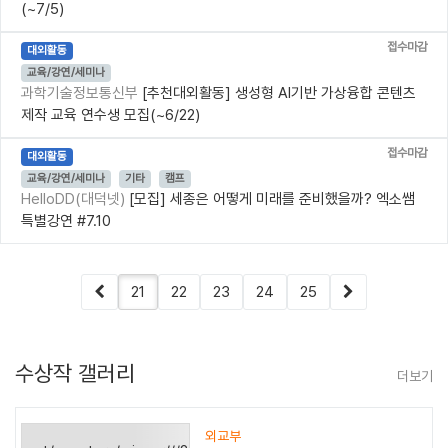
(~7/5)
접수마감
대외활동
교육/강연/세미나
과학기술정보통신부
[추천대외활동] 생성형 AI기반 가상융합 콘텐츠
제작 교육 연수생 모집(~6/22)
접수마감
대외활동
교육/강연/세미나
기타
캠프
HelloDD(대덕넷)
[모집] 세종은 어떻게 미래를 준비했을까? 엑소쌤
특별강연 #7.10
21
22
23
24
25
수상작 갤러리
더보기
외교부