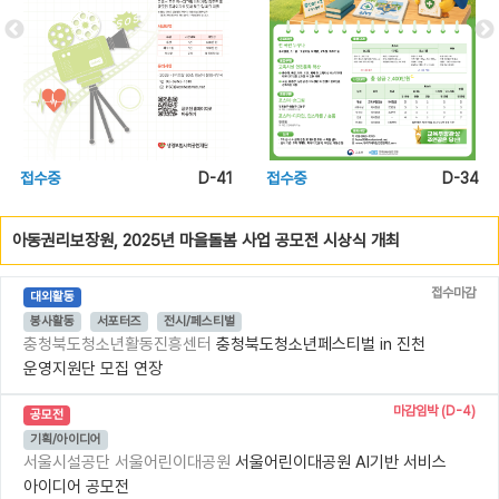
접수중
D-41
접수중
D-34
아동권리보장원, 2025년 마을돌봄 사업 공모전 시상식 개최
접수마감
대외활동
봉사활동
서포터즈
전시/페스티벌
충청북도청소년활동진흥센터
충청북도청소년페스티벌 in 진천
운영지원단 모집 연장
마감임박 (D-4)
공모전
기획/아이디어
서울시설공단 서울어린이대공원
서울어린이대공원 AI기반 서비스
아이디어 공모전