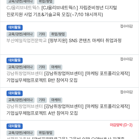
교육/강연/세미나
취업/창업
CJ올리브네트웍스
[CJ올리브네트웍스] 자립준비청년 디지털
진로지원 사업 기초&기술교육 모집(~7/10 18시까지)
접수마감
대외활동
교육/강연/세미나
기타
취업/창업
부산예일직업전문학교
[정부지원] SNS 콘텐츠 마케터 취업과정
접수마감
대외활동
교육/강연/세미나
기타
마케터
강남취창업허브센터
[강남취창업허브센터] [마케팅 포트폴리오제작]
기업실무체험프로젝트 B반 참여자 모집
접수마감
대외활동
교육/강연/세미나
기타
마케터
강남취창업허브센터
[강남취창업허브센터] [마케팅 포트폴리오제작]
기업실무체험프로젝트 A반 참여자 모집
마감임박 (D-2)
대외활동
교육/강연/세미나
취업/창업