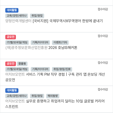
접수마감
대외활동
교육/강연/세미나
취업/창업
양정인력개발센터
[국비지원] 국제무역사X무역영어 한방에 끝내기
접수마감
공모전
IT/웹/모바일/게임
기획/아이디어
이벤트/기타
(재)광주정보문화산업진흥원
2026 호남IS해커톤
접수마감
공모전
끌올됨
IT/웹/모바일/게임
기획/아이디어
취업/창업/진로
어치브모먼트
서비스 기획 PM 직무 경험 | 구독 관리 앱 온보딩 개선
공모전
접수마감
대외활동
교육/강연/세미나
취업/창업
해외탐방
어치브모먼트
실무로 증명하고 취업까지 달리는 10일 글로벌 커리어
스프린트