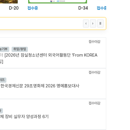
마감임박
D-34
접수중
D-39
‹
›
Ⅱ
접수마감
능기부
취업/창업
센터
[2026년 잠실청소년센터 외국어활동단 'From KOREA
집]
접수마감
터즈
문
한국경제신문 29초영화제 2026 명예홍보대사
접수마감
나
체 장비 실무자 양성과정 6기