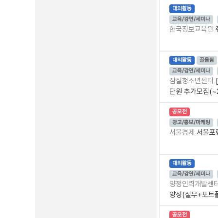
대외활동
교육/강연/세미나
한국정보교육원
대외활동
끌올됨
교육/강연/세미나
잠실청소년센터
단원 추가모집(~2
공모전
광고/홍보/마케팅
서울경제
서울포럼
대외활동
교육/강연/세미나
양정인력개발센
양성(실무+포트
공모전