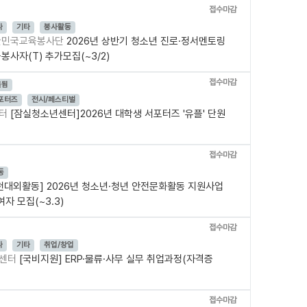
접수마감
나
기타
봉사활동
한민국교육봉사단
2026년 상반기 청소년 진로·정서멘토링
사자(T) 추가모집(~3/2)
접수마감
올됨
포터즈
전시/페스티벌
센터
[잠실청소년센터]2026년 대학생 서포터즈 '유플' 단원
접수마감
동
천대외활동] 2026년 청소년·청년 안전문화활동 지원사업
여자 모집(~3.3)
접수마감
나
기타
취업/창업
발센터
[국비지원] ERP·물류·사무 실무 취업과정(자격증
접수마감