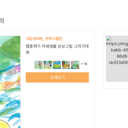
리
국립생태원, 한택식물원
멸종위기 야생생물 상상그림 그리기대
회
+ 16
상세보기