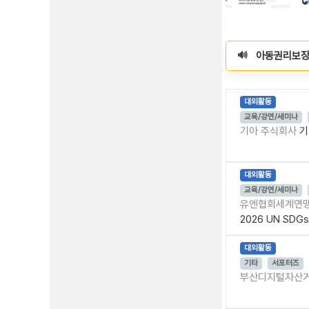
마감임박
-41
접수중
D-36
아동권리보장원
🔊
대외활동
교육/강연/세미나
기아 주식회사
기
대외활동
교육/강연/세미나
유엔협회세계연맹
2026 UN SDG
대외활동
기타
서포터즈
부산디지털자산