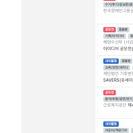
수기/후기/감상문/
한국장애인고용
공모전
끌올됨
기획/아이디어
정
해양수산부 (사
아이디어 공모전(
대외활동
끌올됨
교육/강연/세미나
재단법인 기후
SAVERS(유세이버
공모전
음악/무용/공연/연기
근로복지공단
제
대외활동
리포터/객원기자