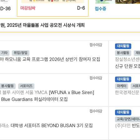
D-6
접수중
D-20
접수중
, 2025년 마을돌봄 사업 공모전 시상식 개최
접수마감
대외활동
기타
취업/창업
봉사활동
재
아 하모니움 교육 프로그램 2026년 상반기 참여자 모집
잠실청소년
신규 단원 모
접수마감
대외활동
봉사활동
서포터즈
마케터
서포
 블루 사이렌 서울 YMCA
[WFUNA x Blue Siren]
한국경제신
s Blue Guardians 퍼실리테이터 모집
접수마감
대외활동
교육/강연/세미
거래소
대학생 서포터즈 BEYOND BUSAN 3기 모집
(주)더인
반도