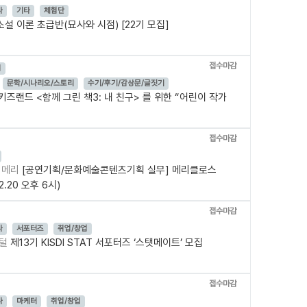
나
기타
체험단
소설 이론 초급반(묘사와 시점) [22기 모집]
접수마감
됨
문학/시나리오/스토리
수기/후기/감상문/글짓기
 키즈랜드 <함께 그린 책3: 내 친구> 를 위한 “어린이 작가
접수마감
 메리
[공연기획/문화예술콘텐츠기획 실무] 메리클로스
2.20 오후 6시)
접수마감
나
서포터즈
취업/창업
포털
제13기 KISDI STAT 서포터즈 ‘스탯메이트’ 모집
접수마감
나
마케터
취업/창업