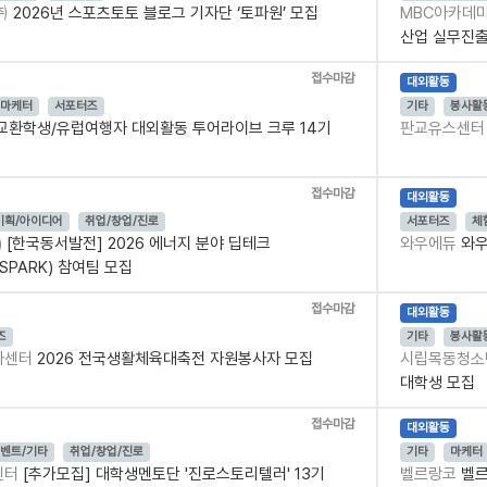
㈜
2026년 스포츠토토 블로그 기자단 ‘토파원’ 모집
MBC아카데
산업 실무진출 
접수마감
대외활동
마케터
서포터즈
기타
봉사활
교환학생/유럽여행자 대외활동 투어라이브 크루 14기
판교유스센
접수마감
대외활동
기획/아이디어
취업/창업/진로
서포터즈
체
)
[한국동서발전] 2026 에너지 분야 딥테크
와우에듀
와우
SPARK) 참여팀 모집
접수마감
대외활동
즈
기타
봉사활
사센터
2026 전국생활체육대축전 자원봉사자 모집
시립목동청
대학생 모집
접수마감
대외활동
벤트/기타
취업/창업/진로
기타
마케터
센터
[추가모집] 대학생멘토단 '진로스토리텔러' 13기
벨르랑코
벨르