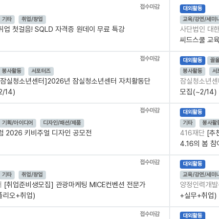
접수마감
대외활동
기타
취업/창업
교육/강연/세미
취업 첫걸음! SQLD 자격증 원데이 무료 특강
사단법인 대
씨드스쿨 교육봉
접수마감
대외활동
끌
봉사활동
서포터즈
봉사활동
서
[잠실청소년센터]2026년 잠실청소년센터 자치활동단
잠실청소년
/14)
모집(~2/14)
접수마감
대외활동
기획/아이디어
디자인/패션/제품
기타
봉사활
 2026 키비주얼 디자인 공모전
416재단
[추
4.16의 봄 참
접수마감
대외활동
기타
취업/창업
교육/강연/세미
터
[취업준비생모집] 관광마케팅 MICE컨벤션 전문가
양정인력개
폴리오+취업)
+실무+취업)
접수마감
대외활동