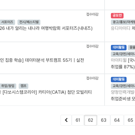
접수마감
공모전
서포터즈
전시/페스티벌
광고/홍보/마케
026 내가 알리는 내나라 여행박람회 서포터즈(내내즈)
유디아이디
제
접수마감
대외활동
끌
교육/강연/세미
인 집중 학습] 데이터분석 부트캠프 55기｜실전
아이티윌
[국
취업률 87%)
접수마감
대외활동
취업/창업
캠프
교육/강연/세미
아
[다쏘시스템코리아] 카티아(CATIA) 첨단 모빌리티
양정인력개
취업준비생 
61
62
63
64
65