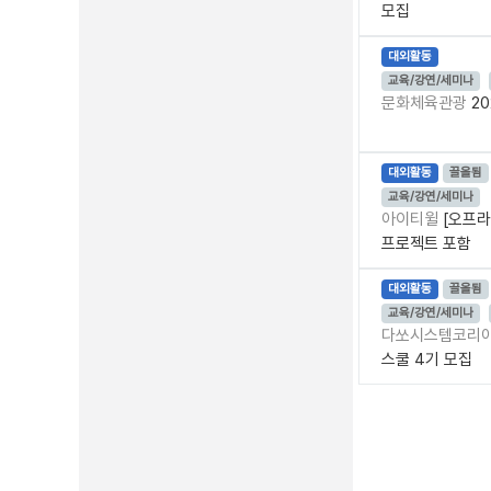
모집
대외활동
교육/강연/세미나
문화체육관광
2
대외활동
끌올됨
교육/강연/세미나
아이티윌
[오프라
프로젝트 포함
대외활동
끌올됨
교육/강연/세미나
다쏘시스템코리
스쿨 4기 모집