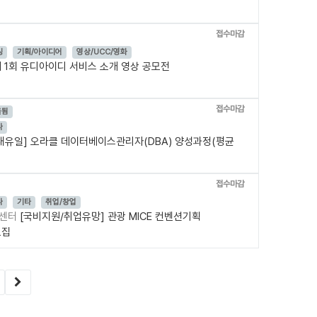
접수마감
팅
기획/아이디어
영상/UCC/영화
 1회 유디아이디 서비스 소개 영상 공모전
접수마감
올됨
나
내유일] 오라클 데이터베이스관리자(DBA) 양성과정(평균
접수마감
나
기타
취업/창업
발센터
[국비지원/취업유망] 관광 MICE 컨벤션기획
모집