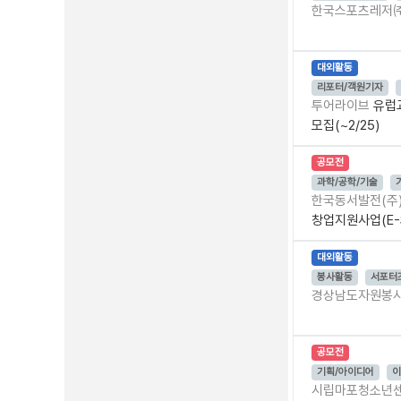
한국스포츠레저
대외활동
리포터/객원기자
투어라이브
유럽
모집(~2/25)
공모전
과학/공학/기술
한국동서발전(주
창업지원사업(E-
대외활동
봉사활동
서포터
경상남도자원봉
공모전
기획/아이디어
이
시립마포청소년