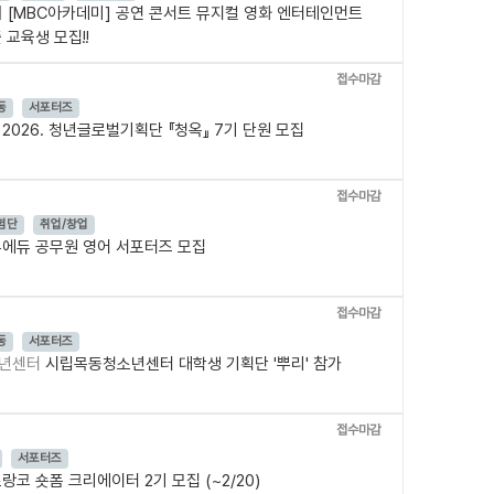
미
[MBC아카데미] 공연 콘서트 뮤지컬 영화 엔터테인먼트
교육생 모집!!
접수마감
동
서포터즈
터
2026. 청년글로벌기획단 『청옥』 7기 단원 모집
접수마감
험단
취업/창업
에듀 공무원 영어 서포터즈 모집
접수마감
동
서포터즈
소년센터
시립목동청소년센터 대학생 기획단 '뿌리' 참가
접수마감
서포터즈
랑코 숏폼 크리에이터 2기 모집 (~2/20)