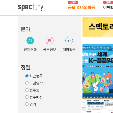
신규!
신규!
공모 X 대외활동
이벤
분야
All
전체조회
공모정보
대외활동
정렬
최근등록
마감임박
접수중
접수예정
인기