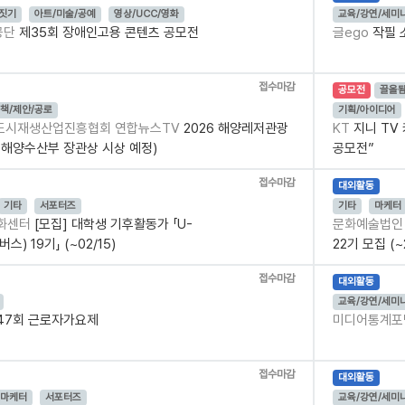
글짓기
아트/미술/공예
영상/UCC/영화
교육/강연/세미
공단
제35회 장애인고용 콘텐츠 공모전
글ego
작필 
접수마감
공모전
끌올
책/제안/공로
기획/아이디어
)도시재생산업진흥협회 연합뉴스TV
2026 해양레저관광
KT
지니 TV
해양수산부 장관상 시상 예정)
공모전”
접수마감
대외활동
기타
서포터즈
기타
마케터
변화센터
[모집] 대학생 기후활동가 「U-
문화예술법인
스) 19기」 (~02/15)
22기 모집 (~
접수마감
대외활동
교육/강연/세미
47회 근로자가요제
미디어통계
접수마감
대외활동
마케터
서포터즈
교육/강연/세미