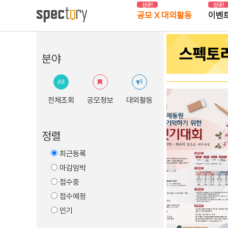
신규!
신규!
공모 X 대외활동
이벤
분야
All
전체조회
공모정보
대외활동
정렬
최근등록
마감임박
접수중
접수예정
인기