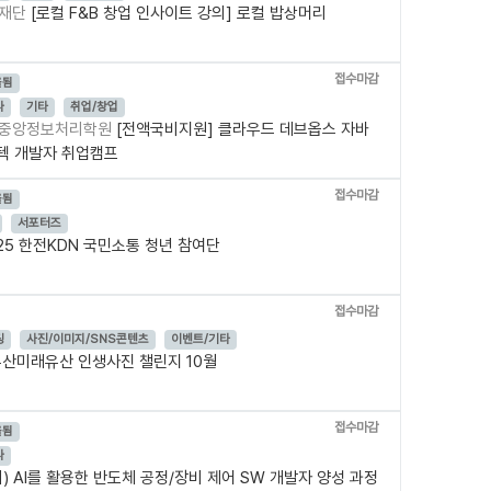
화재단
[로컬 F&B 창업 인사이트 강의] 로컬 밥상머리
접수마감
올됨
나
기타
취업/창업
/ 중앙정보처리학원
[전액국비지원] 클라우드 데브옵스 자바
스텍 개발자 취업캠프
접수마감
올됨
서포터즈
25 한전KDN 국민소통 청년 참여단
접수마감
팅
사진/이미지/SNS콘텐츠
이벤트/기타
산미래유산 인생사진 챌린지 10월
접수마감
올됨
나
) AI를 활용한 반도체 공정/장비 제어 SW 개발자 양성 과정