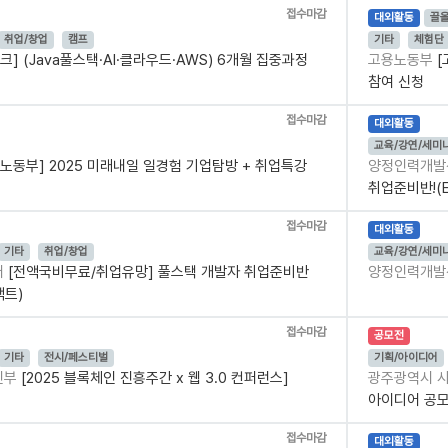
접수마감
대외활동
끌
취업/창업
캠프
기타
체험단
크] (Java풀스택·AI·클라우드·AWS) 6개월 집중과정
고용노동부
[
참여 신청
접수마감
대외활동
교육/강연/세미
노동부] 2025 미래내일 일경험 기업탐방 + 취업특강
양정인력개
취업준비반!(
접수마감
대외활동
기타
취업/창업
교육/강연/세미
터
[전액국비무료/취업유망] 풀스택 개발자 취업준비반
양정인력개
액트)
접수마감
공모전
기타
전시/페스티벌
기획/아이디어
신부
[2025 블록체인 진흥주간 x 웹 3.0 컨퍼런스]
광주광역시 
아이디어 공
접수마감
대외활동