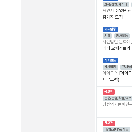
교육/강연/세미나
용인시
쉬었음 청
참가자 모집
대외활동
기타
봉사활동
사단법인 문화예
메리 오케스트라 Fe
대외활동
봉사활동
전시/
아이쿠스
[아이쿠
프로그램)
공모전
논문/논술/학술/리포
강원역사문화연
공모전
IT/웹/모바일/게임