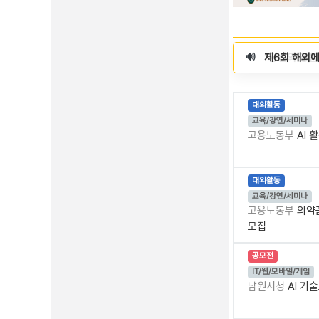
마감임박
D-1
3
접수중
제6회 해외에
아동권리보장원
🔊
대외활동
교육/강연/세미나
고용노동부
AI
대외활동
교육/강연/세미나
고용노동부
의약
모집
공모전
IT/웹/모바일/게임
남원시청
AI 기