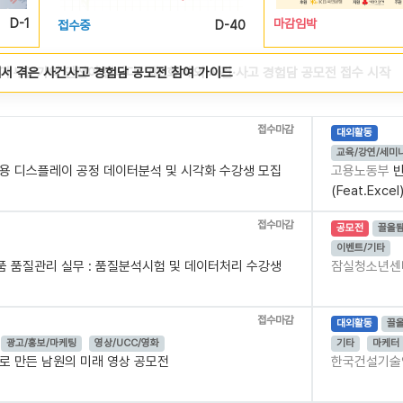
마감임박
D-5
접수중
D-40
서 겪은 사건사고 경험담 공모전 참여 가이드
, 2025년 마을돌봄 사업 공모전 시상식 개최
접수마감
대외활동
교육/강연/세미
 활용 디스플레이 공정 데이터분석 및 시각화 수강생 모집
고용노동부
반
(Feat.Exc
접수마감
공모전
끌올
이벤트/기타
품 품질관리 실무 : 품질분석시험 및 데이터처리 수강생
잠실청소년
접수마감
대외활동
끌
광고/홍보/마케팅
영상/UCC/영화
기타
마케터
술로 만든 남원의 미래 영상 공모전
한국건설기