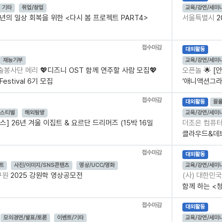
기타
취업/창업
교육/강연/세미
년의 일상 회복을 위한 <다시 봄 프로젝트 PART4>
서울특별시
2
접수마감
대외활동
재능기부
교육/강연/세미
술봉사단 메리
💖디즈니 OST 함께 연주할 사람 모집💖
오픈놀
🌟 
stival 6기 모집
‘애니액션그라
접수마감
대외활동
끌
페스티벌
해외탐방
교육/강연/세미
스] 26년 겨울 이집트 & 요르단 드리머즈 (15박 16일
더조은 컴퓨
클라우드&데브
접수마감
대외활동
트
사진/이미지/SNS콘텐츠
영상/UCC/영화
교육/강연/세미
구원
2025 강원학 영상공모전
(사) 대한민
함께 하는 <
접수마감
대외활동
모의경연/발표/토론
이벤트/기타
교육/강연/세미