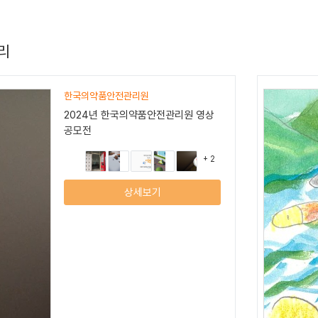
리
국립생태원, 한택식물원
멸종위기 야생생물 상상그림 그리기대
회
+ 16
상세보기