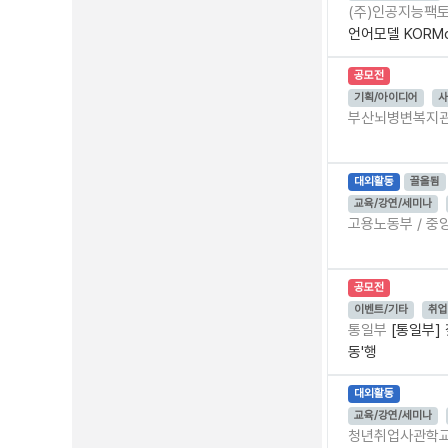
(주)인공지능팩
언어모델 KORM
공모전
기획/아이디어
사
부산뇌병변복지
대외활동
끌올됨
교육/강연/세미나
고용노동부 / 
공모전
이벤트/기타
취업
통일부
[통일부]
동'행
대외활동
교육/강연/세미나
청년취업사관학교(