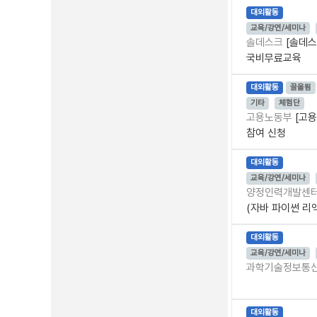
대외활동
교육/강연/세미나
솔데스크
[솔데스
국비무료교육
대외활동
끌올됨
기타
체험단
고용노동부
[고용
참여 신청
대외활동
교육/강연/세미나
양정인력개발센
(자바 파이썬 리
대외활동
교육/강연/세미나
과학기술정보통
대외활동