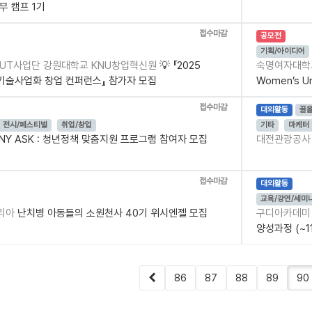
무 캠프 1기
접수마감
공모전
기획/아이디어
OUT사업단 강원대학교 KNU창업혁신원
💡 『2025
숙명여자대
학 기술사업화 창업 컨퍼런스』 참가자 모집
Women’s U
접수마감
대외활동
끌
전시/페스티벌
취업/창업
기타
마케터
NY ASK : 청년정책 맞춤지원 프로그램 참여자 모집
대전관광공
접수마감
대외활동
교육/강연/세미
리아
난치병 아동들의 소원천사 40기 위시엔젤 모집
구디아카데
양성과정 (~11
86
87
88
89
90