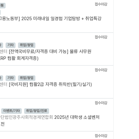
접수마감
올됨
고용노동부] 2025 미래내일 일경험 기업탐방 + 취업특강
접수마감
나
기타
취업/창업
발센터
[전액국비무료/자격증 대비 가능] 물류 사무원
ERP 컴활 회계자격증)
접수마감
나
기타
취업/창업
발센터
[국비지원] 컴활2급 자격증 취득반(필기/실기)
접수마감
이벤트/기타
취업/창업/진로
사단법인광주사회적경제연합회
2025년 대학생 소셜벤처
모전
접수마감