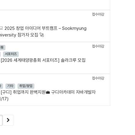
접수마감
학교
2025 창업 아이디어 부트캠프 – Sookmyung
niversity 참가자 모집 🚀
접수마감
올됨
서포터즈
사
[2026 세계태양광총회 서포터즈] 솔라크루 모집
접수마감
나
기타
취업/창업
미
[구디] 취업까지 완벽지원💼 구디아카데미 자바개발자
/17)