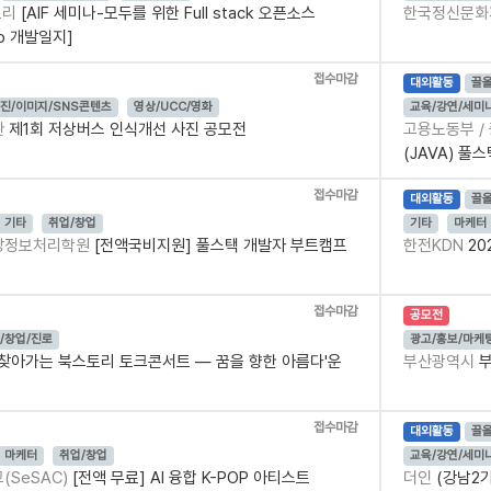
토리
[AIF 세미나-모두를 위한 Full stack 오픈소스
한국정신문
o 개발일지]
접수마감
대외활동
끌
진/이미지/SNS콘텐츠
영상/UCC/영화
교육/강연/세미
관
제1회 저상버스 인식개선 사진 공모전
고용노동부 
(JAVA) 풀
접수마감
대외활동
끌
기타
취업/창업
기타
마케터
중앙정보처리학원
[전액국비지원] 풀스택 개발자 부트캠프
한전KDN
20
접수마감
공모전
/창업/진로
광고/홍보/마케
 찾아가는 북스토리 토크콘서트 ― 꿈을 향한 아름다'운
부산광역시
부
접수마감
대외활동
끌
마케터
취업/창업
교육/강연/세미
SeSAC)
[전액 무료] AI 융합 K-POP 아티스트
더인
(강남2기