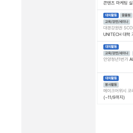
콘텐츠 마케팅 실
대외활동
끌올됨
교육/강연/세미나
대경강원권 SC
UNITECH 대
대외활동
교육/강연/세미나
안양청년1번가
A
대외활동
봉사활동
메이크어위시 코
(~11/9까지)