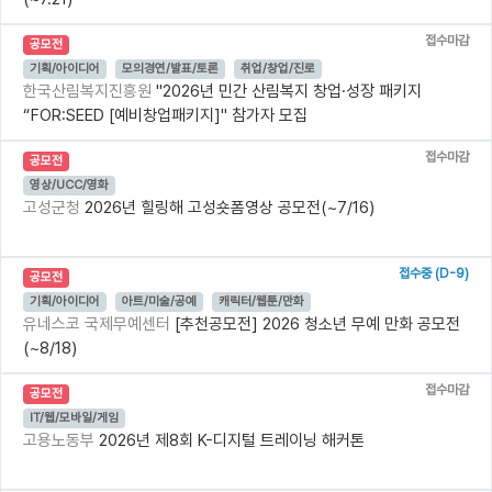
접수마감
공모전
기획/아이디어
모의경연/발표/토론
취업/창업/진로
한국산림복지진흥원
"2026년 민간 산림복지 창업·성장 패키지
“FOR:SEED [예비창업패키지]" 참가자 모집
접수마감
공모전
영상/UCC/영화
고성군청
2026년 힐링해 고성숏폼영상 공모전(~7/16)
접수중 (D-9)
공모전
기획/아이디어
아트/미술/공예
캐릭터/웹툰/만화
유네스코 국제무예센터
[추천공모전] 2026 청소년 무예 만화 공모전
(~8/18)
접수마감
공모전
IT/웹/모바일/게임
고용노동부
2026년 제8회 K-디지털 트레이닝 해커톤