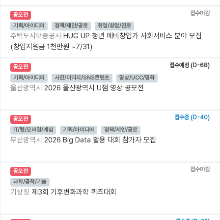
접수마감
공모전
기획/아이디어
정책/제안/공로
취업/창업/진로
주택도시보증공사
HUG UP 청년 예비창업가 사회서비스 분야 모집
(창업지원금 1천만원 ~7/31)
접수예정 (D-68)
공모전
기획/아이디어
사진/이미지/SNS콘텐츠
영상/UCC/영화
울산광역시
2026 울산광역시 U잼 영상 공모전
접수중 (D-40)
공모전
IT/웹/모바일/게임
기획/아이디어
정책/제안/공로
부산광역시
2026 Big Data 활용 대회 참가자 모집
접수마감
공모전
과학/공학/기술
기상청
제3회 기후변화과학 퀴즈대회