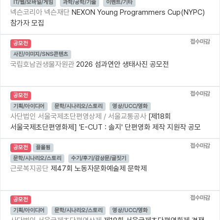
IT/웹/모바일/게임
과학/공학/기술
이벤트/기타
넥슨코리아 넥슨재단
NEXON Young Programmers Cup(NYPC)
참가자 모집
접수마감
공모전
사진/이미지/SNS콘텐츠
국립호남권생물자원관
2026 섬과연안 생태사진 공모전
접수마감
공모전
기획/아이디어
문학/시나리오/스토리
영상/UCC/영화
사단법인 서울국제초단편영상제 / 서울교통공사
[제18회
서울국제초단편영화제] 'E-CUT : 솔지' 단편영화 제작 지원작 공모
접수마감
공모전
끌올됨
문학/시나리오/스토리
수기/후기/감상문/글짓기
근로복지공단
제47회 노동자문화예술제 문학제
접수마감
공모전
기획/아이디어
문학/시나리오/스토리
영상/UCC/영화