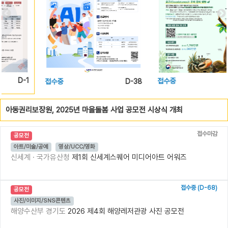
접수중
D-19
접수중
D-38
아동권리보장원, 2025년 마을돌봄 사업 공모전 시상식 개최
접수마감
공모전
아트/미술/공예
영상/UCC/영화
신세계 · 국가유산청
제1회 신세계스퀘어 미디어아트 어워즈
접수중 (D-68)
공모전
사진/이미지/SNS콘텐츠
해양수산부 경기도
2026 제4회 해양레저관광 사진 공모전