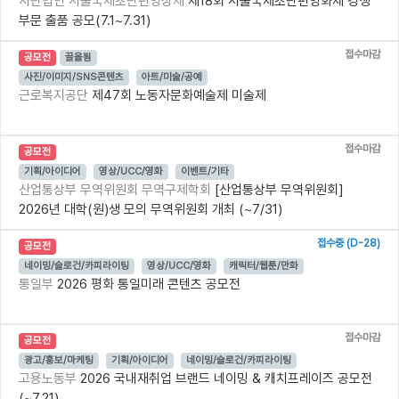
사단법인 서울국제초단편영상제
제18회 서울국제초단편영화제 경쟁
부문 출품 공모(7.1~7.31)
접수마감
공모전
끌올됨
사진/이미지/SNS콘텐츠
아트/미술/공예
근로복지공단
제47회 노동자문화예술제 미술제
접수마감
공모전
기획/아이디어
영상/UCC/영화
이벤트/기타
산업통상부 무역위원회 무역구제학회
​[산업통상부 무역위원회]
2026년 대학(원)생 모의 무역위원회 개최 (~7/31)
접수중 (D-28)
공모전
네이밍/슬로건/카피라이팅
영상/UCC/영화
캐릭터/웹툰/만화
통일부
2026 평화 통일미래 콘텐츠 공모전
접수마감
공모전
광고/홍보/마케팅
기획/아이디어
네이밍/슬로건/카피라이팅
고용노동부
2026 국내재취업 브랜드 네이밍 & 캐치프레이즈 공모전
(~7.21)