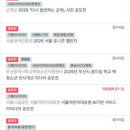
사진/이미지/SNS콘텐츠
군위군
2026 「다시 발견하는 군위」 사진 공모전
접수마감
공모전
기획/아이디어
이벤트/기타
취업/창업/진로
서울경제진흥원
2026 서울 유니콘 챌린지
접수마감
공모전
끌올됨
기획/아이디어
사진/이미지/SNS콘텐츠
영상/UCC/영화
부산광역시학교밖청소년지원센터
2026년 부산시 꿈드림 학교 밖
청소년 인식개선 미디어 공모전
마감임박 (D-3)
공모전
기획/아이디어
서울시설공단 서울어린이대공원
서울어린이대공원 AI기반 서비스
아이디어 공모전
접수마감
공모전
음악/무용/공연/연기