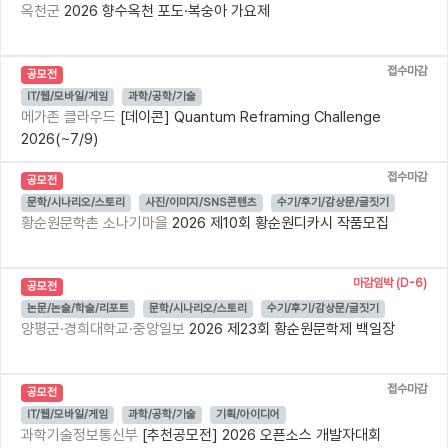
옥천군
2026 향수옥천 포도·복숭아 가요제
접수마감
공모전
IT/웹/모바일/게임
과학/공학/기술
메가존 클라우드
[데이콘] Quantum Reframing Challenge
2026(~7/9)
접수마감
공모전
문학/시나리오/스토리
사진/이미지/SNS콘텐츠
수기/후기/감상문/글짓기
황순원문학촌 소나기마을
2026 제10회 황순원디카시 작품모집
마감임박 (D-6)
공모전
논문/논술/학술/리포트
문학/시나리오/스토리
수기/후기/감상문/글짓기
양평군·경희대학교·중앙일보
2026 제23회 황순원문학제 백일장
접수마감
공모전
IT/웹/모바일/게임
과학/공학/기술
기획/아이디어
과학기술정보통신부
[추천공모전] 2026 오픈소스 개발자대회