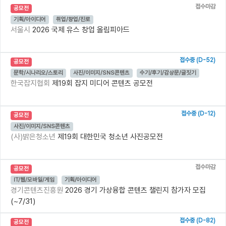
접수마감
공모전
기획/아이디어
취업/창업/진로
서울시
2026 국제 유스 창업 올림피아드
접수중 (D-52)
공모전
문학/시나리오/스토리
사진/이미지/SNS콘텐츠
수기/후기/감상문/글짓기
한국잡지협회
제19회 잡지 미디어 콘텐츠 공모전
접수중 (D-12)
공모전
사진/이미지/SNS콘텐츠
(사)밝은청소년
제19회 대한민국 청소년 사진공모전
접수마감
공모전
IT/웹/모바일/게임
기획/아이디어
경기콘텐츠진흥원
2026 경기 가상융합 콘텐츠 챌린지 참가자 모집
(~7/31)
접수중 (D-82)
공모전