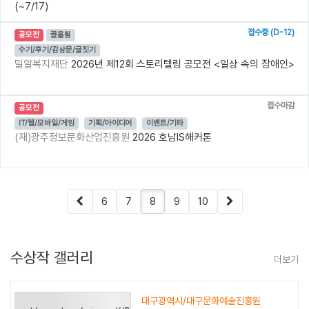
(~7/17)
접수중 (D-12)
공모전
끌올됨
수기/후기/감상문/글짓기
밀알복지재단
2026년 제12회 스토리텔링 공모전 <일상 속의 장애인>
접수마감
공모전
IT/웹/모바일/게임
기획/아이디어
이벤트/기타
(재)광주정보문화산업진흥원
2026 호남IS해커톤
6
7
8
9
10
수상작 갤러리
더보기
외교부